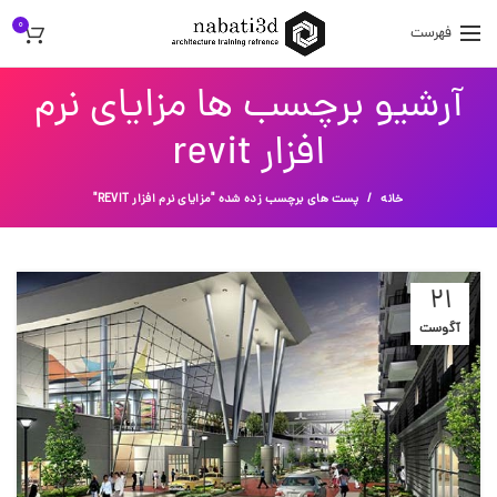
0
فهرست
آرشیو برچسب ها مزایای نرم
افزار revit
خانه
پست های برچسب زده شده "مزایای نرم افزار REVIT"
21
آگوست