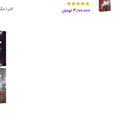
الترا مک
4,100,000
تومان