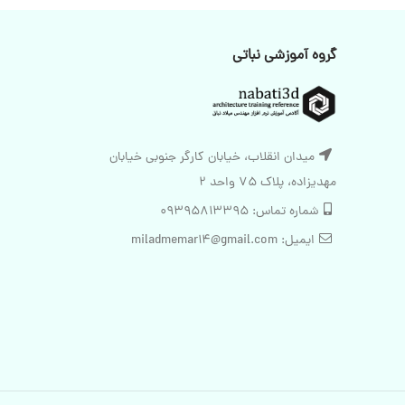
گروه آموزشی نباتی
میدان انقلاب، خیابان کارگر جنوبی خیابان
مهدیزاده، پلاک 75 واحد 2
شماره تماس: 09395813395
ایمیل: miladmemar14@gmail.com