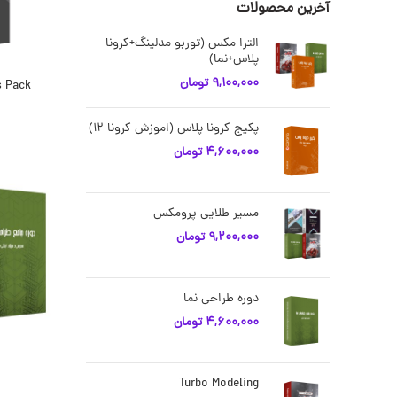
آخرین محصولات
الترا مکس (توربو مدلینگ+کرونا
پلاس+نما)
9,100,000
تومان
s Pack
پکیج کرونا پلاس (اموزش کرونا 12)
4,600,000
تومان
مسیر طلایی پرومکس
9,200,000
تومان
دوره طراحی نما
4,600,000
تومان
Turbo Modeling