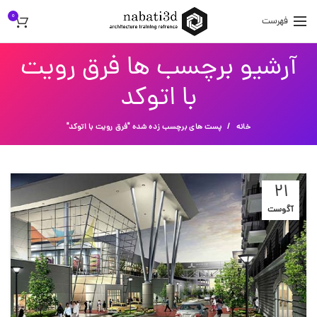
0
فهرست
آرشیو برچسب ها فرق رویت
با اتوکد
خانه
پست های برچسب زده شده "فرق رویت با اتوکد"
21
آگوست