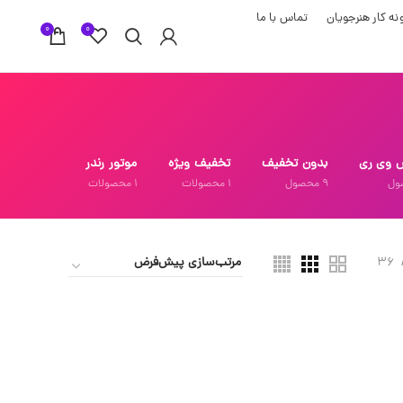
نه کار هنرجویان
تماس با ما
0
0
 وی ری
بدون تخفیف
تخفیف ویژه
موتور رندر
ول
9
محصول
1
محصولات
1
محصولات
36