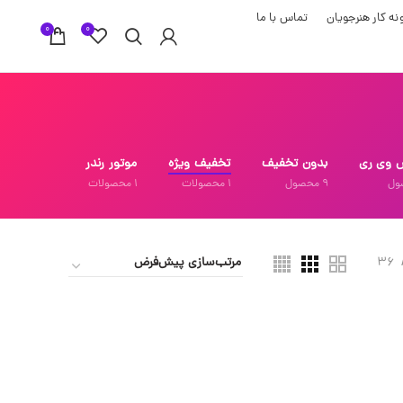
نه کار هنرجویان
تماس با ما
0
0
 وی ری
بدون تخفیف
تخفیف ویژه
موتور رندر
ول
9
محصول
1
محصولات
1
محصولات
36