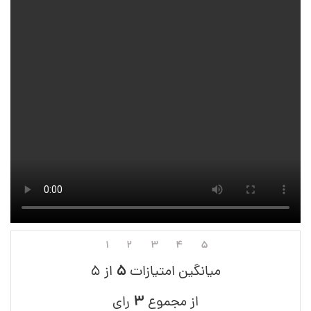
۱
۲
۳
۴
۵
میانگین امتیازات
۵
از ۵
از مجموع
۳
رای