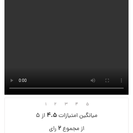
۱
۲
۳
۴
۵
میانگین امتیازات
۴.۵
از ۵
از مجموع
۲
رای