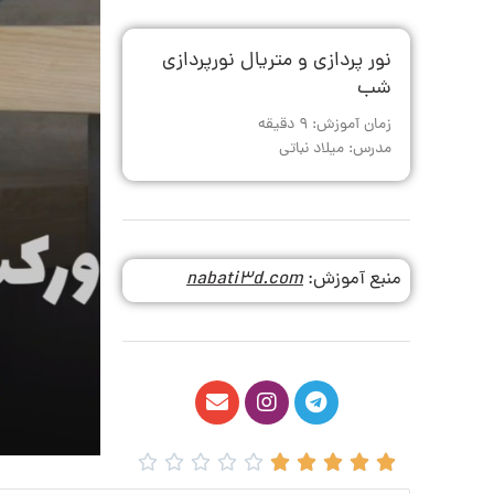
نور پردازی و متریال نورپردازی
شب
زمان آموزش: 9 دقیقه
مدرس: میلاد نباتی
منبع آموزش:
nabati3d.com









