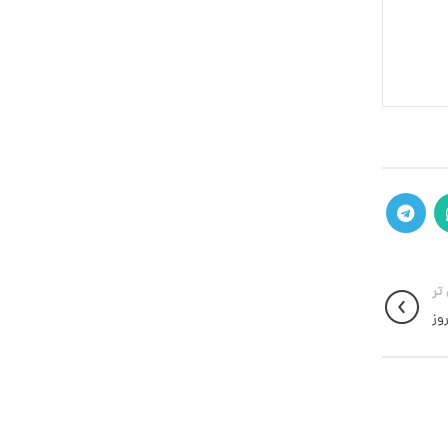
تر
وز