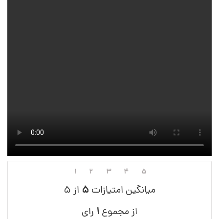
۱
۲
۳
۴
۵
میانگین امتیازات
۵
از ۵
از مجموع
۱
رای