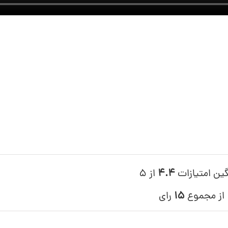
گین امتیازات
۴.۴
از ۵
از مجموع
۱۵
رای