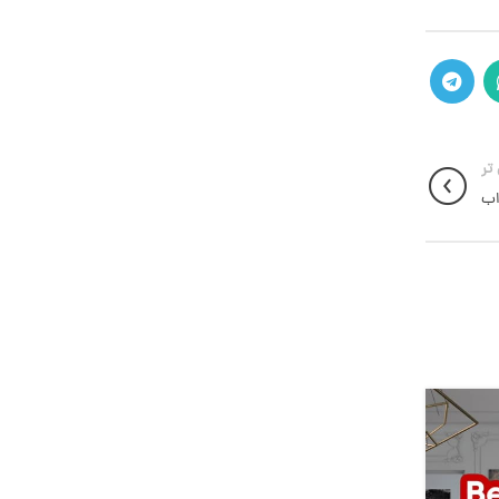
تر
اب