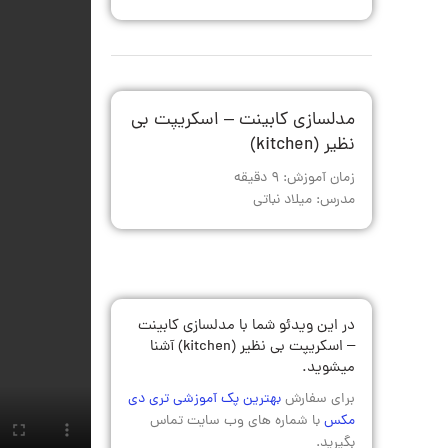
مدلسازی کابینت – اسکریپت بی
نظیر (kitchen)
زمان آموزش: 9 دقیقه
مدرس: میلاد نباتی
در این ویدئو شما با مدلسازی کابینت
– اسکریپت بی نظیر (kitchen) آشنا
میشوید.
برای سفارش
بهترین پک آموزشی تری دی
مکس
با شماره های وب سایت تماس
بگیرید.