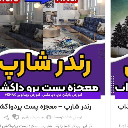
,
,
آموزش رایگان تری دی مکس
آموزش ویدئویی 3DMAX
,
مقالات آموزشی وی ری
ویدئوهای آموزشی
ذاب
رندر شارپ – معجزه پست پردواکش
0
ارسال شده توسط
مسعود مرادی
 آشنا
در این ویدئو شما با رندر شارپ – معجزه پست پردواکشن آ