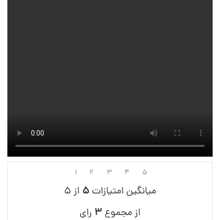
۱
۲
۳
۴
۵
میانگین امتیازات
۵
از ۵
از مجموع
۳
رای