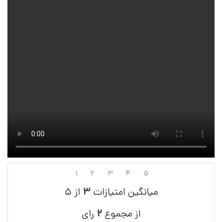
۱
۲
۳
۴
۵
میانگین امتیازات
۳
از ۵
از مجموع
۲
رای