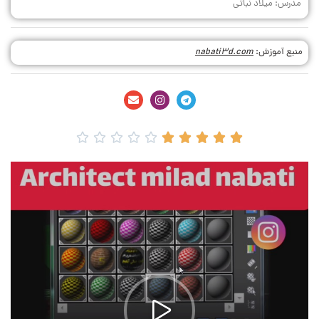
مدرس: میلاد نباتی
منبع آموزش:
nabati3d.com









