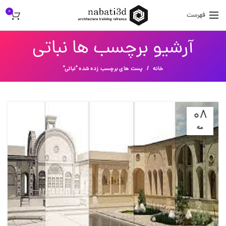
0
فهرست
آرشیو برچسب ها نباتی
خانه
پست های برچسب زده شده "نباتی"
08
مه