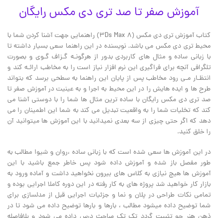
آموزش صفر تا صد تری دی مکس رایگان
کتاب آموزش تری دی مکس (۳Ds Max 8) راهنمایی جهت آشنا کردن شما با
محیط تری دی مکس می باشد. نویسنده در این راهنما سعی بسیار داشته تا
با زبانی ساده و مثال های کاربردی بدور از هرگونـه گـزاف گـوی و بصورت
تلگرافی آنچه برای فراگیری این نرم افزار نیاز است را به مخاطب ارائـه کند و
انتظـار مـی رود مخاطب پس از پایان این راهنما به سطحی برسد که بتواند
طرح ها و ایده هایش را در این محیط به اجرا و به عینیت در آموزش صفر تا
صد تری دی مکس رایگان با ساده ترین مثال ها شما را با دوستی آشنا می
کند که تخلیات شما را به واقعیت تبدیل می کند به شما این اطمینان را می
دهد که اگر حتی چیزی از سه بعدی نمیدانید با این آموزش ها میتوانید آن
را خلق کنید.
در این آموزش ها سعی شده است که با زبانی ساده ،روان و شیوا مطالب به
طور مفصل باز شده و آموزش داده شود پس خاطر جمع باشید با این
آموزش ها هیچ نیازی به کلاس های بیرون نخواهید داشت و آماده ورود به
بازار کار خواهید شد پروژه های به کار رفته در این دوره کاملا اجرایی بوده و
تمامی نکات طراحی در پلان و نما و جزئیات اجرایی قبل از مدلسازی برای
شما توضیح داده میشود مطالب ، بارها و بارها توضیح داده می شود تا در
ذهن هنر جو تثبیت گردد تک تک مباحث درس داده می شود و بلافاصله