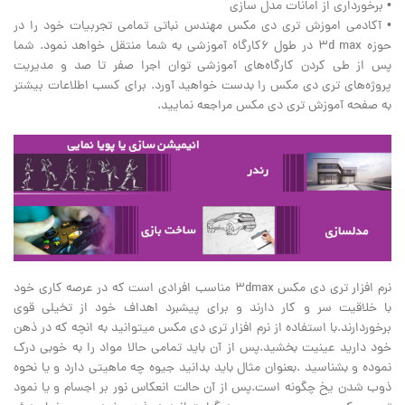
• برخورداری از امانات مدل سازی
• آکادمی اموزش تری دی مکس مهندس نباتی تمامی تجربیات خود را در
حوزه 3d max در طول 6کارگاه آموزشی به شما منتقل خواهد نمود. شما
پس از طی کردن کارگاه‌های آموزشی توان اجرا صفر تا صد و مدیریت
پروژه‌های تری دی مکس را بدست خواهید آورد. برای کسب اطلاعات بیشتر
به صفحه آموزش تری دی مکس مراجعه نمایید.
نرم افزار تری دی مکس 3dmax مناسب افرادی است که در عرصه کاری خود
با خلاقیت سر و کار دارند و برای پیشبرد اهداف خود از تخیلی قوی
برخوردارند.با استفاده از نرم افزار تری دی مکس میتوانید به انچه که در ذهن
خود دارید عینیت بخشید.پس از آن باید تمامی حالا مواد را به خوبی درک
نموده و بشناسید .بعنوان مثال باید بدانید جیوه چه ماهیتی دارد و یا نحوه
ذوب شدن یخ چگونه است.پس از آن حالت انعکاس نور بر اجسام و یا نمود