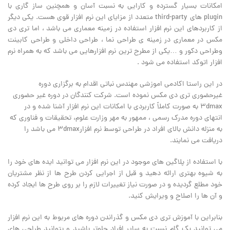
امکانات بسیار گسترده و کارایی به نسبت آسان و همچنین ساز گاری با
plugin های third-party متعدد از مزایای این نرم افزار قوی هست. یکی دیگر
از کاربردهای این نرم افزار استفاده در زمینه معماری می باشد ، اما تری دی
مکس در معماری در زمینه ی طراحی نما ، طراحی داخلی و طراحی کابینت
وطراحی دکور و …یکی از مطرح ترین نرم افزارهایی می باشد که به همراه نرم
افزار اتوکد استفاده می شود .
در این راستا اکادمی اموزشی مهندس نباتی اقدام به برگزاری دوره
غیرحضوری تری دی مکس نموده است. شرکت کنندگان در دوره غیر حضوری
3dmax به صورت کاملاً کاربردی با امکانات این نرم افزار آشنا شده و در
انتهای دوره مدرک رسمی ، ممهور به مهر وزارت علوم، تحقیقات و فناوری که
به منزله دانش بالای افراد در طراحی توسط نرم افزار3dmax می باشد را
دریافت می نمایند.
با استفاده از پلاگین های موجود در این نرم افزار می توانید ایده های خود را
به شیوه بهتری ارائه دهید و قبل از اجرایی کردن طرح ها از نظر مشتریان
خود مطلع گردیده و در صورت نیاز تغییرات لازم را بر روی طرح ها ایجاد کرده
و آن ها را اصلاح و ویرایش کنید.
بنابراین با آموزش تری دی مکس و گذراندن دوره های مربوط به این نرم افزار
می توانید یک گام نسبت به سایر افراد جلوتر باشید و بتوانید طراحی های