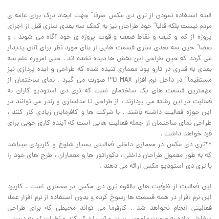
البته استفاده نمودن از تری دی مکس صرفا” جهت ایجاد درک برای عامه ی
مردم نیست بلکه قالبا” خود طراحان نیز به کمک سه بعدی سازی قبل از اجرای
پروژه از کم و کیف و نقاط ضعف و قوت پروژه ی خود آگاه می شوند . و
بعضا” حین سه بعدی سازی قسمت هایی از بنای مورد نظر برای آنان پدیدار
می گردد که حین طراحی این بخش ها دیده نشده اند . حتی امروزه علم سه
بعدی به قدری در تارو پود معماری تنیده شده که طراحی و ایده پردازی نیز
مستقیما” در داخل نرم افزار 3D MAX صورت می گیرد . نمای ساختمان از
مهمترین قسمت های یک ساختمان است که تری دی استودیو کاران به
فعالیت در این رشته می پردازند ، از طراحی تا مدلسازی و رندر می توانند در
این حوزه فعالیت داشته باشند . با شرکت ها و کافرمایان زیادی کار کنند ،
طراحی نمای ساختمان از جمله فعالیت هایی است که آینده کاری خوبی برای
فرد خواهد داشت .
**تری دی مکس در معماری داخلی فعالیتی بسیار شلوغ و کاربردی میباشد
که به طور معمول طراحان داخلی ، دکوراتور ها و معماران ، طرح های خود را
با تری دی استودیو مکس ارائه می دهند .
این فعالیت از ظرفیت های بالقوه تری دی مکس در معماری است ، کاربرد
این نرم افزار در همه قسمت ها رسوخ کرده و بدون استفاده از نرم افزار عملا
فعالیتی انجام نخواهد شد . کارفرما می تواند محیطی که برای طراحی