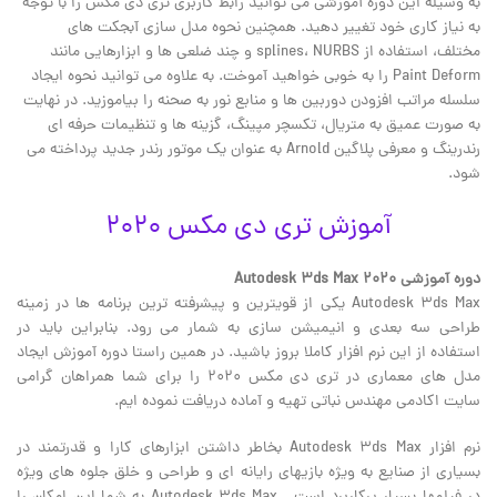
به وسیله این دوره آموزشی می توانید رابط کاربری تری دی مکس را با توجه
به نیاز کاری خود تغییر دهید. همچنین نحوه مدل سازی آبجکت های
مختلف، استفاده از splines، NURBS و چند ضلعی ها و ابزارهایی مانند
Paint Deform را به خوبی خواهید آموخت. به علاوه می توانید نحوه ایجاد
سلسله مراتب افزودن دوربین ها و منابع نور به صحنه را بیاموزید. در نهایت
به صورت عمیق به متریال، تکسچر مپینگ، گزینه ها و تنظیمات حرفه ای
رندرینگ و معرفی پلاگین Arnold به عنوان یک موتور رندر جدید پرداخته می
شود.
آموزش تری دی مکس 2020
دوره آموزشی Autodesk 3ds Max 2020
Autodesk 3ds Max یکی از قویترین و پیشرفته ترین برنامه ها در زمینه
طراحی سه بعدی و انیمیشن سازی به شمار می رود. بنابراین باید در
استفاده از این نرم افزار کاملا بروز باشید. در همین راستا دوره آموزش ایجاد
مدل های معماری در تری دی مکس 2020 را برای شما همراهان گرامی
سایت اکادمی مهندس نباتی تهیه و آماده دریافت نموده ایم.
نرم افزار Autodesk 3ds Max بخاطر داشتن ابزارهای کارا و قدرتمند در
بسیاری از صنایع به ویژه بازیهای رایانه ای و طراحی و خلق جلوه های ویژه