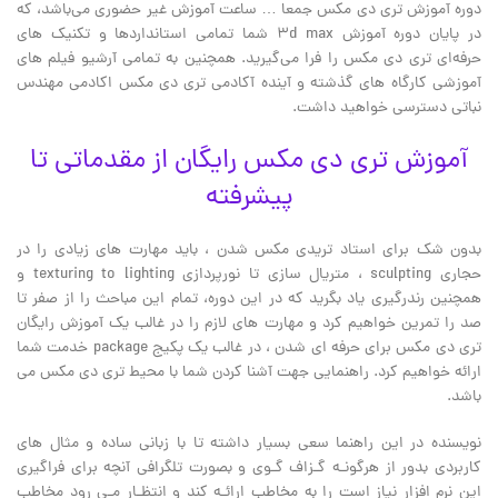
دوره آموزش تری دی مکس جمعا … ساعت آموزش غیر حضوری می‌باشد، که
در پایان دوره آموزش 3d max شما تمامی استانداردها و تکنیک های
حرفه‌ای تری دی مکس را فرا می‌گیرید. همچنین به تمامی آرشیو فیلم های
آموزشی کارگاه های گذشته و آینده آکادمی تری دی مکس اکادمی مهندس
نباتی دسترسی خواهید داشت.
آموزش تری دی مکس رایگان از مقدماتی تا
پیشرفته
بدون شک برای استاد تریدی مکس شدن ، باید مهارت های زیادی را در
حجاری sculpting ، متریال سازی تا نورپردازی texturing to lighting و
همچنین رندرگیری یاد بگرید که در این دوره، تمام این مباحث را از صفر تا
صد را تمرین خواهیم کرد و مهارت های لازم را در غالب یک آموزش رایگان
تری دی مکس برای حرفه ای شدن ، در غالب یک پکیج package خدمت شما
ارائه خواهیم کرد. راهنمایی جهت آشنا کردن شما با محیط تری دی مکس می
باشد.
نویسنده در این راهنما سعی بسیار داشته تا با زبانی ساده و مثال های
کاربردی بدور از هرگونـه گـزاف گـوی و بصورت تلگرافی آنچه برای فراگیری
این نرم افزار نیاز است را به مخاطب ارائـه کند و انتظـار مـی رود مخاطب