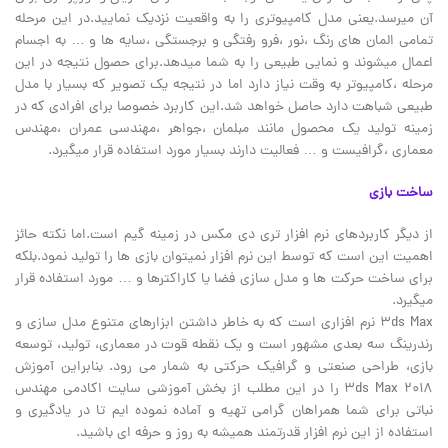
آن میرسد.یعنی مدل کامپیوتری را به واقعیت نزدیک نمایید.در این مرحله
تمامی المان های رنگ ،نور ،فرو رفتگی و برجستگی ،سایه ها و … به اجسام
اعمال میشوند و نمایی طبیعی را به شما میدهد.برای حصول نتیجه در این
مرحله ،کامپیوتر به وقت نیاز دارد اما در نتیجه یک تصویر که بسیار با مدل
طبیعی شباهت دارد حاصل خواهد شد.این کاربرد خصوصا برای افرادی که در
زمینه تولید یک محصول مانند مبلمان ،جواهر ،مهندسی عمران ،مهندس
معماری ،گرافیست و … فعالیت دارند بسیار مورد استفاده قرار میگیرد.
ساخت بازی
از دیگر کاربردهای نرم افزار تری دی مکس در زمینه گیم است.اما نکته حائز
اهمیت این است که توسط این نرم افزار نمیتوان بازی ها را تولید نمود.بلکه
برای ساخت حرکت ها و مدل سازی فضا یا کاراکترها و … مورد استفاده قرار
میگیرد.
3ds Max نرم افزاری است که به خاطر داشتن ابزارهای متنوع مدل سازی و
رندرینگ سه بعدی مشهور است و یک نقطه قوت در معماری، تولید، توسعه
بازی، طراحی صنعتی و گرافیک حرکتی به شمار می رود. بنابراین آموزش
3ds Max 2018 را در این مطلب از بخش آموزشی سایت اکادمی مهندس
نباتی برای شما همراهان گرامی تهیه و آماده نموده ایم تا در یادگیری و
استفاده از این نرم افزار قدرتمند همیشه به روز و حرفه ای باشید.