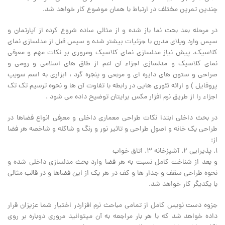
چندین تمرین مختلف در ارتباط با همان موضوع کار خواهد شد.
در مرحله بعد بحث نما باز شده و از مثالی ساده شروع کرده از آپارتمان و
سپس وارد ویلای مدرن با جزئیات بیشتر شده و سپس قبل از مدلسازی نمای
کلاسیک، پیش نیاز مدلسازی نمای کلاسیک ومروری بر نکات مهم و معرفی
نمای کلاسیک و مدلسازی اجزاء آن اعم از طاق های اسلامی و رومی و
صراحی و ستون های دایره ای و مربعی و پنجره گرد ، ابزاری به اسم سویپ
پروفایل ) و ارائه تئوری هایی در رابطه با تفاوت آن ها و نحوه ترسیم تک تک
اجزاء را از طریق نرم افزار مکس برایتان توضیح داده می شود .
در بحث داخلی ابتدا نکات طراحی معماری داخلی و معرفی انواع فضاها در
طراحی یک خانه و اصول طراحی و تاثیر نور و رنگ و شاکله و شاخصه هر فضا
از:
1. پذیرایی 2. آشپزخانه 3. اتاق خواب
و بعد از شناخت کامل نسبت به هر فضا وارد بحث مدلسازی داخلی شده و
نحوه طراحی سقف و جدار ها و کف در هر یک از این فضاها و در قالب مثالی
با یکدیگر کار خواهد شد.
جزوه دست نویس کامل از تمامی مباحث نرم افزاردر اختیار شما عزیزان قرار
داده خواهد شد که با هر بار مراجعه به آن میتوانید مروری دوباره بر روی