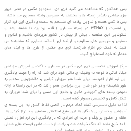
پس همانطور که مشاهده می کنید تری دی استودیو مکس در عصر امروز
جزء جدایی ناپذیر زمینه های مختلف به خصوص رشته معماری می باشد .
پس با کمی همت و تدوین برنامه ای منسجم به سمت یادگیری این نرم افزار
پر اهمیت ( 3DMAX در زمینه معماری ) قدم بردارید تا شاهد رشد و
شکوفایی این صنعت ، بیش از پیش در کشور عزیزمان باشیم و نتایج و
تصاویر و خروجی های مطلوب و ارزنده ای را مانند تصاوی که مشاهده می
کنید به کمک نرم افزار قدرتمند تری دی مکس از طرح ها و ایده های
معمارانه خود استخراج کنید.
مرکز آموزش تخصصی تری دی مکس در معماری ، اکادمی آموزش مهندس
میلاد نباتی با توجه به وظیفه ی ذاتی خود برآن شد که راه را جهت یادگیری
این نرم افزار قدرتمند برای شما هم میهنان گرامی و دانشجویان محترم به
طور شایسته و در خور شان ایرن عزیزمان هموار کند که در این راستا با ارائه
نمودن بسته های آموزشی دقیق و جامع این مسیر را برای شما عزیزان به
شکل کامل و تخصصی هموار کرده است .
لذا به دلیل دسترسی تمام آحاد مردم در اقصی نقاط کشور به این بسته ی
آموزشی و دسترسی همگان به این منبع اطلاعاتی مطمئن و با تراز کیفی بالا
حلقه ی حضور پر رنگ و حرفه ای افرادی که در یادگیری این نرم افزار ، تعللی
را به خرج داده اند تنگ خواهد شد و باعث از دست دادن فرصت های شغلی
و کاری و مالی فراوانی برای آنان خواهد گردید .