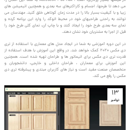
در فیلمها بسیار پرکاربرد است . Autodesk 3ds Max به شما این امکان را
می دهد تا طرحها، اجسام و کاراکترهای سه بعدی و همچنین انیمیشن های
زیبا و با کیفیت بسیار بالا را در مدت زمان کوتاهی خلق کنید. مهندسان می
توانند به راحتی طراحیهای خود در محیط اتوکد را وارد این برنامه کرده و
نمای سه بعدی طرح خود را ایجاد کنند و با چاپ آن، نمای کلی طرح خود را
قبل از اجرا به مشتریان خود نشان دهند.
در این دوره آموزشی به شما در ایجاد مدل های معماری با استفاده از تری
دی مکس 2020 کمک خواهد شد. در واقع این آموزش با هدف استفاده از
قدرت تری دی مکس برای انیماتور ها و طراحان تهیه شده است. همچنین
این آموزش برای معماران ، طراحان داخلی و خارجی، دانشجویان و
متخصصان صنعت مفید است و نیاز های کاربران مبتدی و پیشرفته تری دی
مکس را رفع می کند.
13
نوامبر