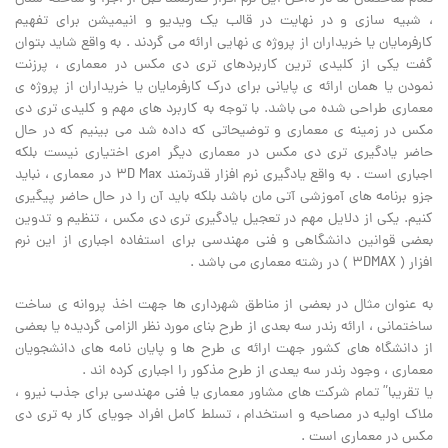
، شبیه سازی و در نهایت در قالب یک ویدیو و انیمیشن برای تفهیم
کارفرمایان یا خریداران از پروژه ی نهایی ارائه می گردند . به واقع شاید بتوان
گفت یکی از کلیدی ترین کاربردهای تری دی مکس در معماری ، پرزنت
نمودن یا همان ارائه ی پایانی برای درک کارفرمایان یا خریداران از پروژه ی
معماری طراحی شده می باشد. با توجه به کاربرد های مهم و کلیدی تری دی
مکس در زمینه ی معماری و توضیحاتی که داده شد می بینیم که در حال
حاضر یادگیری تری دی مکس در معماری دیگر امری اختیاری نیست بلکه
اجباری است . به واقع یادگیری نرم افزار قدرتمند 3D Max در معماری ، نباید
جزو برنامه های آموزشی آتی مان باشد بلکه باید آن را در حال حاضر پیگیری
کنیم. یکی از دلایل مهم در تعجیل یادگیری تری دی مکس ، تنظیم و تدوین
بعضی قوانین دانشگاهی و فنی مهندسی برای استفاده اجباری از این نرم
افزار ( 3DMAX ) در رشته معماری می باشد .
به عنوان مثال در بعضی از مناطق شهرداری ها جهت اخذ پروانه ی ساخت
ساختمانی ، ارائه رندر سه بعدی از طرح بنای مورد نظر الزامی گردیده یا بعضی
از دانشگاه های کشور جهت ارائه ی طرح ها و پایان نامه های دانشجویان
معماری ، وجود رندر سه یعدی از طرح مذکور را اجباری کرده اند .
یا تقریبا” تمام شرکت های مشاور معماری یا فنی مهندسی برای جذب نیرو ،
ملاک اولیه در مصاحبه و استخدام ، تسلط کامل افراد جویای کار به تری دی
مکس در معماری است .