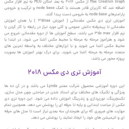
Max Creation Graph از مکس ۲۰۱۶ به بعد امکان MCG به نرم افزار مکس
اضافه شد که کاربران قادر هستند با کمک node base و ترکیب و خروجی
پارامترهای node base به خروجی دست پیدا کنند.
آموزش تری دی مکس مقدماتی ( آموزش ۳dmax ) یا همان آموزش
مقدماتی تا پیشرفته دانش عمومی و کلی مورد نیاز در رابطه با کار کردن با
نرم افزار ۳ds max می باشد. سطح آموزش ها از دوره مقدماتی شروع می
شود و هنرآموز مرحله به مرحله با محیط مکس آشنا می شود. در ابتدا با
محیط مکس آشنا می شوید و با ابزارهای مختلف به واسطه تمرین های
متعدد مرحله به مرحله آشنا می شوید. برای درک بهتر آموزش ها بصورت
پروژه محور می باشد.
آموزش تری دی مکس 2018
این دوره آموزشی محصول شرکت معتبر Lynda می باشد و در آن ده ها
ویژگی و تکنیک های مختلف برای استاد شدن در مباحثی چون مدل سازی،
تکسچرینگ، نورپردازی و رندرینگ آموزش داده می شود. این دوره تری دی
مکس از مباحث ابتدایی و پایه تا حرفه ای را پوشش می دهد. همچنین تمام
مهارت های ضروری که برای هنرمندان سه بعدی نیاز است تا مدل های حرفه
ای و انیمیشن های خود را ایجاد نمایند را پوشش می دهد.