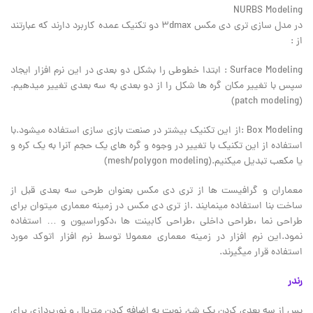
NURBS Modeling
در مدل سازی تری دی مکس 3dmax دو تکنیک عمده کاربرد دارند که عبارتند
از :
Surface Modeling : ابتدا خطوطی را بشکل دو بعدی در این نرم افزار ایجاد
سپس با تغییر مکان گره ها شکل را از دو بعدی به سه بعدی تغییر میدهیم.
(patch modeling)
Box Modeling :از این تکنیک بیشتر در صنعت بازی سازی استفاده میشود.با
استفاده از این تکنیک با تغییر در وجوه و گره های یک حجم آنرا به یک کره و
یا مکعب تبدیل میکنیم.(mesh/polygon modeling)
معماران و گرافیست ها از تری دی مکس بعنوان طرحی سه بعدی قبل از
ساخت بنا استفاده مینمایند .از تری دی مکس در زمینه معماری میتوان برای
طراحی نما ،طراحی داخلی ،طراحی کابینت ها ،دکوراسیون و … استفاده
نمود.این نرم افزار در زمینه معماری معمولا توسط نرم افزار اتوکد مورد
استفاده قرار میگیرند.
رندر
پس از سه بعدی کردن یک شئ نوبت به اضافه کردن متریال و نورپردازی برای