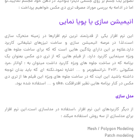
تصویر یک جسم بر روی جسمی دیگرا بتوانید در ذهن خود مجسم نمایید.ئو
اما در ادامه به بررسی موراد مصرف تری دی مکس خواهیم پرداخت :
انیمیشن سازی یا پویا نمایی
این نرم افزار یکی از قدرتمند ترین نرم افزارها در زمینه متحرک سازی
است.لذا در عرصه انیمیشن سازی و ساخت تیزرهای تبلیغاتی کاربرد
دارد.علاوه بر این دارای پلاگین هایی است که که برای ساخت جلوه های
ویژه سینمایی کاربرد دارد. از فیلم هایی که از تری دی مکس بعنوان یک
برنامه که در ساخت جلوه های ویژه کاربرد داشت میتوان به : آواتار ،مرد
عنکبوتی ،2012 ،ترانسفورمر و … اشاره نمود.نکته ای که باید بدان توجه
داشته باشید این ایت که در ساخت جلوه های ویژه این فیلم ها از تری دی
مکس در کنار برنامه هایی نظیر افترافکت ،uke و … استفاده شده بود.
مدل سازی
از دیگر کاربردهای این نرم افزار ،استفاده در مدلسازی است.این نرم افزار
برای مدلسازی از سه روش استفاده میکند :
Mesh / Polygon Modeling
Patch modeling