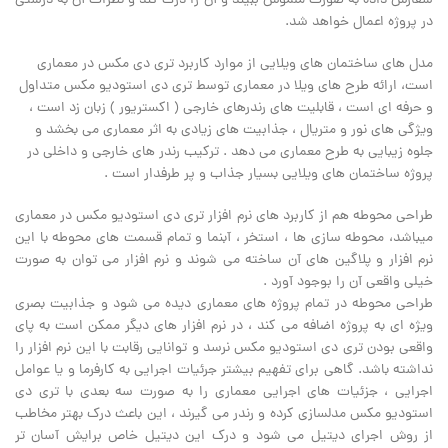
سفارش داده به صورت ملموس ببیند و آن را درک کند و نظرات آن به درستی
در پروژه اعمال خواهد شد.
مدل های ساختمان های ویلایی از موارد کاربرد تری دی مکس در معماری
است، ارائه طرح های ویلا در معماری توسط تری دی استودیو مکس متداول
و حرفه ای است ، قابلیت های رندرهای خارجی ( اکستریور ) زبان زد است ،
ویژگی های نور و متریال ، جذابیت های زیادی به اثر معماری می بخشد و
جلوه زیبایی به طرح معماری می دهد . ترکیب رندر های خارجی و داخلی در
پروژه ساختمان های ویلایی بسیار جذاب و پر طرفدار است .
طراحی محوطه هم از کاربرد های نرم افزار تری دی استودیو مکس در معماری
میباشد، محوطه سازی ها ، استخر ، آبنما و تمام قسمت های محوطه با این
نرم افزار و پلاگین های آن ساخته می شوند و نرم افزار می توان به صورت
خیلی واقعی آن را بوجود آورد .
طراحی محوطه در تمام پروژه های معماری دیده می شود و جذابیت بصری
ویژه ای به پروژه اضافه می کند ، در نرم افزار های دیگر ممکن است به پای
واقعی بودن تری دی استودیو مکس نرسد و توانایی رقابت با این نرم افزار را
نداشته باشد. گاهی برای تفهیم بیشتر جرئیات اجرایی به کارفرما و یا عوامل
اجرایی ، جزئیات های اجرایی معماری را به صورت سه بعدی با تری دی
استودیو مکس مدلسازی کرده و رندر می گیرند ، این باعث درک بهتر مخاطب
از روش اجرای دیتیل می شود و درک این دیتیل خاص برایش آسان تر