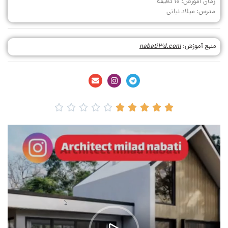
زمان آموزش: 10 دقیقه
مدرس: میلاد نباتی
منبع آموزش:
nabati3d.com









