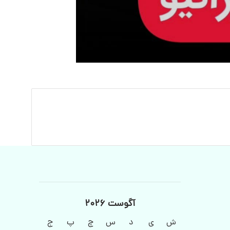
آگوست 2026
ش
ی
د
س
چ
پ
ج