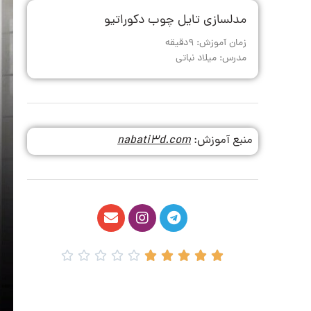
مدلسازی تایل چوب دکوراتیو
زمان آموزش: 9دقیقه
مدرس: میلاد نباتی
منبع آموزش:
nabati3d.com









